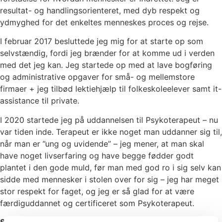
resultat- og handlingsorienteret, med dyb respekt og
ydmyghed for det enkeltes menneskes proces og rejse.
I februar 2017 besluttede jeg mig for at starte op som
selvstændig, fordi jeg brænder for at komme ud i verden
med det jeg kan. Jeg startede op med at lave bogføring
og administrative opgaver for små- og mellemstore
firmaer + jeg tilbød lektiehjælp til folkeskoleelever samt it-
assistance til private.
I 2020 startede jeg på uddannelsen til Psykoterapeut – nu
var tiden inde. Terapeut er ikke noget man uddanner sig til,
når man er ”ung og uvidende” – jeg mener, at man skal
have noget livserfaring og have begge fødder godt
plantet i den gode muld, før man med god ro i sig selv kan
sidde med mennesker i stolen over for sig – jeg har meget
stor respekt for faget, og jeg er så glad for at være
færdiguddannet og certificeret som Psykoterapeut.